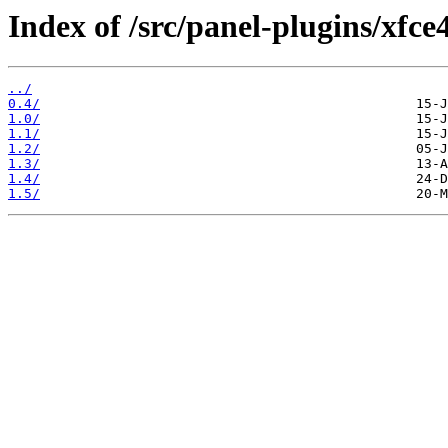
Index of /src/panel-plugins/xfce
../
0.4/
1.0/
1.1/
1.2/
1.3/
1.4/
1.5/