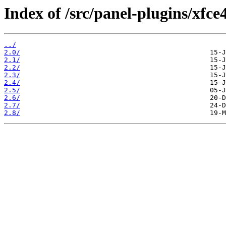
Index of /src/panel-plugins/xfce
../
2.0/
2.1/
2.2/
2.3/
2.4/
2.5/
2.6/
2.7/
2.8/